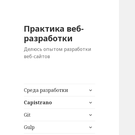
Практика веб-
разработки
Делюсь опытом разработки
веб-сайтов
раскрыть
Среда разработки
дочернее
раскрыть
меню
Capistrano
дочернее
раскрыть
меню
Git
дочернее
раскрыть
меню
Gulp
дочернее