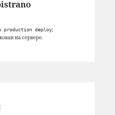
istrano
;
p production deploy
кован на сервере.
й