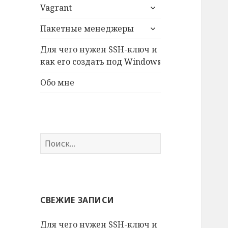
раскрыть
меню
Vagrant
дочернее
раскрыть
меню
Пакетные менеджеры
дочернее
меню
Для чего нужен SSH-ключ и
как его создать под Windows
Обо мне
Найти:
СВЕЖИЕ ЗАПИСИ
Для чего нужен SSH-ключ и