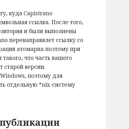
у, куда Capistrano
имвольная ссылка. После того,
позитория и были выполнены
ano перенаправялет ссылку со
ерация атомарна поэтому при
 такого, что часть вашего
т старой версии.
 Windows, поэтому для
ть отдельную *nix-систему
 публикации