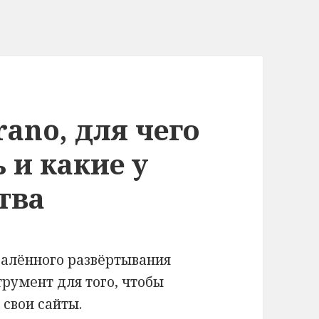
rano, для чего
 и какие у
тва
далённого развёртывания
трумент для того, чтобы
 свои сайты.